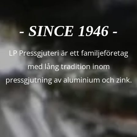
- SINCE 1946 -
LP Pressgjuteri är ett familjeföretag
med lång tradition inom
pressgjutning av aluminium och zink.