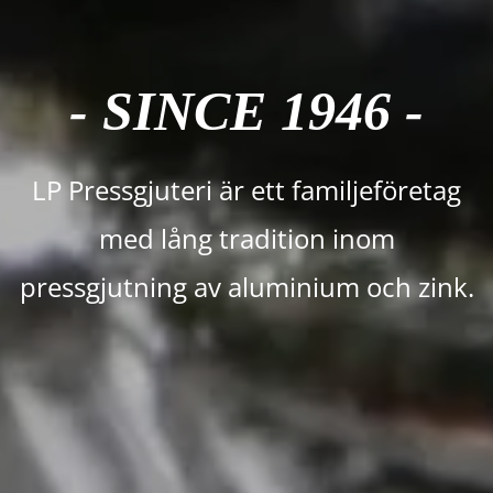
- SINCE 1946 -
LP Pressgjuteri är ett familjeföretag
med lång tradition inom
pressgjutning av aluminium och zink.